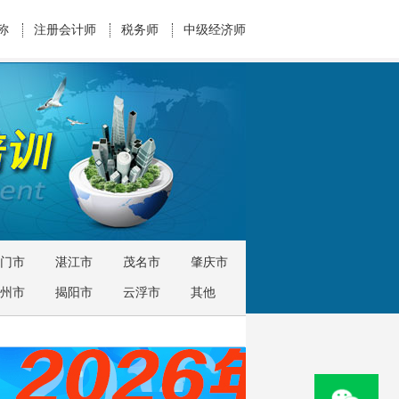
称
注册会计师
税务师
中级经济师
门市
湛江市
茂名市
肇庆市
州市
揭阳市
云浮市
其他