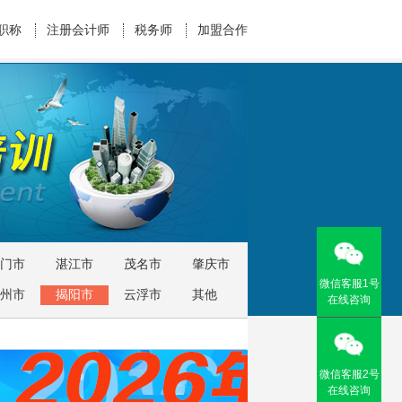
职称
注册会计师
税务师
加盟合作
门市
湛江市
茂名市
肇庆市
微信客服1号
州市
揭阳市
云浮市
其他
在线咨询
微信客服2号
在线咨询